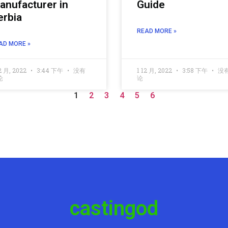
anufacturer in
Guide
erbia
READ MORE »
AD MORE »
2 月, 2022
3:44 下午
没有
1 12 月, 2022
3:58 下午
没
论
论
1
2
3
4
5
6
castingod