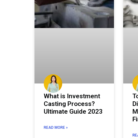
What is Investment
T
Casting Process?
D
Ultimate Guide 2023
M
F
READ MORE »
RE