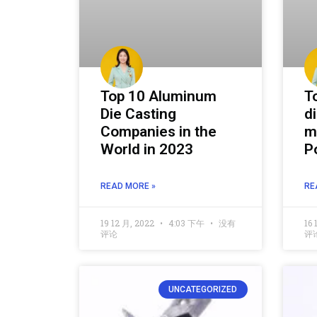
Top 10 Aluminum
T
Die Casting
d
Companies in the
m
World in 2023
P
READ MORE »
RE
19 12 月, 2022
4:03 下午
没有
16 
评论
评
UNCATEGORIZED