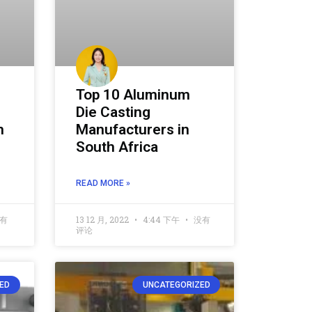
Top 10 Aluminum
Die Casting
n
Manufacturers in
South Africa
READ MORE »
有
13 12 月, 2022
4:44 下午
没有
评论
ED
UNCATEGORIZED