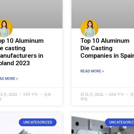
op 10 Aluminum
Top 10 Aluminum
ie casting
Die Casting
anufacturers in
Companies in Spai
oland 2023
READ MORE »
AD MORE »
12 月, 2022
3:59 下午
没有
15 12 月, 2022
6:04 下午
没
论
评论
UNCATEGORIZED
UNCATEGORIZ